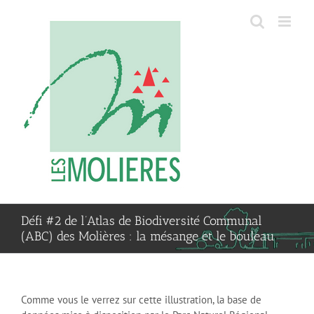
Passer
au
contenu
Défi #2 de l’Atlas de Biodiversité Communal
(ABC) des Molières : la mésange et le bouleau
Comme vous le verrez sur cette illustration, la base de