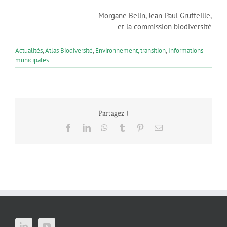
Morgane Belin, Jean-Paul Gruffeille,
et la commission biodiversité
Actualités
,
Atlas Biodiversité
,
Environnement, transition
,
Informations
municipales
Partagez !
Facebook
LinkedIn
WhatsApp
Tumblr
Pinterest
Email