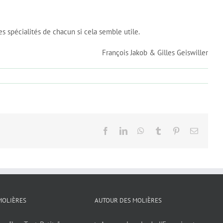
s spécialités de chacun si cela semble utile.
François Jakob & Gilles Geiswiller
Facebook
LinkedIn
WhatsApp
Tumblr
Pinterest
Email
MOLIÈRES
AUTOUR DES MOLIÈRES