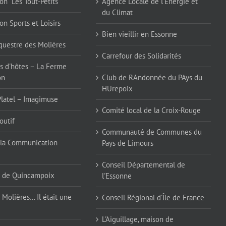
on "Les Tout-Petits"
Agence Locale de l'Energie et
du Climat
on Sports et Loisirs
Bien vieillir en Essonne
questre des Molières
Carrefour des Solidarités
 d'hôtes – La Ferme
on
Club de RAndonnée du PAys du
HUrepoix
Platel – Imagimuse
Comité local de la Croix-Rouge
outif
Communauté de Communes du
la Communication
Pays de Limours
Conseil Départemental de
 de Quincampoix
l'Essonne
 Molières… Il était une
Conseil Régional d'Île de France
L'Aiguillage, maison de