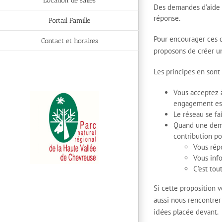
Location de salles
Des demandes d’aide c
réponse.
Portail Famille
Pour encourager ces d
Contact et horaires
proposons de créer u
Les principes en sont 
Vous acceptez à 
engagement est
Le réseau se fa
Quand une dema
contribution pos
Vous rép
Vous inf
C’est tout
Si cette proposition 
aussi nous rencontre
idé
es placée devant.