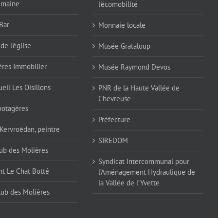
emaine
l'écomobilité
Bar
Monnaie locale
de l'église
Musée Grataloup
ères Immobilier
Musée Raymond Devos
eil Les Oisillons
PNR de la Haute Vallée de
Chevreuse
 potagères
Préfecture
 Kervroëdan, peintre
SIREDOM
ub des Molières
Syndicat Intercommunal pour
nt Le Chat Botté
l’Aménagement Hydraulique de
la Vallée de l’Yvette
lub des Molières