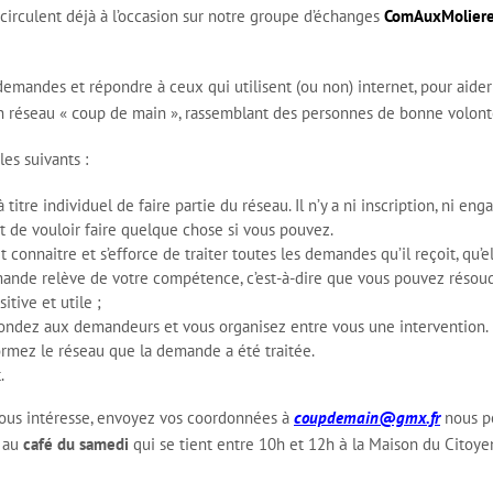
irculent déjà à l’occasion sur notre groupe d’échanges
ComAuxMoliere
emandes et répondre à ceux qui utilisent (ou non) internet, pour aider 
c
n réseau «
oup de main », rassemblant des personnes de bonne volonté
les suivants :
titre individuel de faire partie du réseau. Il n’y a ni inscription, ni e
 de vouloir faire quelque chose si vous pouvez.
it connaitre et s’efforce de traiter toutes les demandes qu’il reçoit, q
nde relève de votre compétence, c’est-à-dire que vous pouvez résoudr
itive et utile ;
ondez aux demandeurs et vous organisez entre vous une intervention.
ormez le réseau que la demande a été traitée.
.
c
vous intéresse, envoyez vos coordonnées à
oupdemain@gmx.fr
nous p
à
r au
café du samedi
qui se tient entre 10h et 12h
la Maison du Citoyen