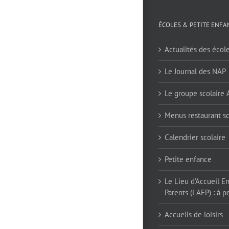
ÉCOLES & PETITE ENFA
Actualités des écol
Le Journal des NAP
Le groupe scolaire
Menus restaurant sc
Calendrier scolaire
Petite enfance
Le Lieu d’Accueil E
Parents (LAEP) : à pe
Accueils de loisirs