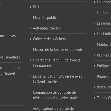
La Lend
s
P.L.U.
Le Point 
Marchés publics
Les amis 
Actualités travaux
Les Moli
ntreprises
Collecte des déchets
Multiaccu
Maison de la Justice et du Droit
Papilles
cal, hôpitaux
Opérations Tranquillité avec la
Gendarmerie
Philippe
atrimoine des
rc Naturel
La participation citoyenne avec
Photo-Cl
la Gendarmerie
Restaura
Commission de contrôle de
révision des listes électorales
Tennis-C
Autorisations de Sortie de