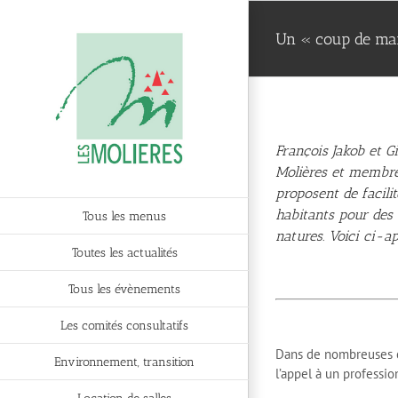
Passer
au
Un « coup de mai
contenu
François Jakob et Gi
Molières et membre
proposent de facilit
habitants pour des
Tous les menus
natures. Voici ci-a
Toutes les actualités
Tous les évènements
Les comités consultatifs
Dans de nombreuses c
Environnement, transition
l’appel à un professio