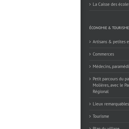
La Caisse des école
ÉCONOMIE & TOURISME
Artisans & petites e
Commerces
Médecins, paramédi
Petit parcours du p
Molières, avec le Pa
Régional
Lieux remarquables
Tourisme
Plan du village