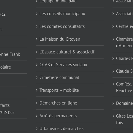
L’équipe municipale
Associati
Les conseils municipaux
Associati
NCE
Les comités consultatifs
Centre é
es
La Maison du Citoyen
Chambres
d'Armen
L’Espace culturel & associatif
 Anne Frank
Charles 
CCAS et Services sociaux
olaire
Claude S
Cimetière communal
ComRéa, 
Transports – mobilité
Réactive
Démarches en ligne
Domaine
nfants
tits pas
Arrêtés permanents
Gîtes Les
fois
Urbanisme : démarches