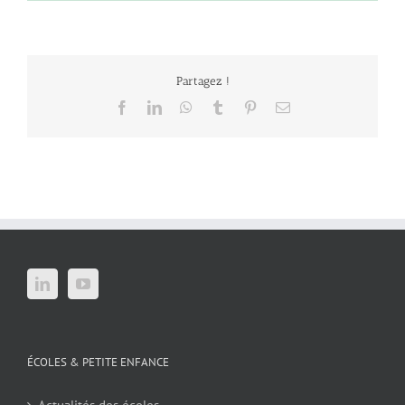
Partagez !
Facebook
LinkedIn
WhatsApp
Tumblr
Pinterest
Email
ÉCOLES & PETITE ENFANCE