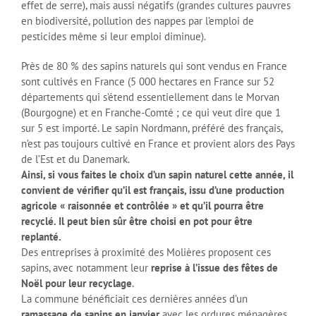
effet de serre), mais aussi négatifs (grandes cultures pauvres
en biodiversité, pollution des nappes par l’emploi de
pesticides même si leur emploi diminue).
Près de 80 % des sapins naturels qui sont vendus en France
sont cultivés en France (5 000 hectares en France sur 52
départements qui s’étend essentiellement dans le Morvan
(Bourgogne) et en Franche-Comté ; ce qui veut dire que 1
sur 5 est importé. Le sapin Nordmann, préféré des français,
n’est pas toujours cultivé en France et provient alors des Pays
de l’Est et du Danemark.
Ainsi, si vous faites le choix d’un sapin naturel cette année, il
convient de vérifier qu’il est français, issu d’une production
agricole « raisonnée et contrôlée » et qu’il pourra être
recyclé. Il peut bien sûr être choisi en pot pour être
replanté.
Des entreprises à proximité des Molières proposent ces
sapins, avec notamment leur
reprise à l’issue des fêtes de
Noël pour leur recyclage
.
La commune bénéficiait ces dernières années d’un
ramassage de sapins en janvier
avec les ordures ménagères.