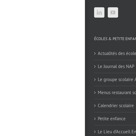
ÉCOLES & PETITE ENFA
Actualités des écol
Le Journal des NAP
Le groupe scolaire
Menus restaurant sc
Calendrier scolaire
Petite enfance
Le Lieu d’Accueil E