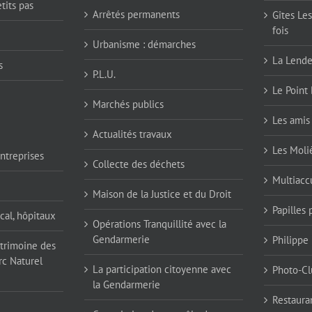
tits pas
Arrêtés permanents
Gîtes Les
fois
Urbanisme : démarches
La Lend
s
P.L.U.
Le Point 
Marchés publics
Les amis 
Actualités travaux
Les Moli
ntreprises
Collecte des déchets
Multiaccu
Maison de la Justice et du Droit
Papilles
cal, hôpitaux
Opérations Tranquillité avec la
Gendarmerie
Philippe
atrimoine des
rc Naturel
La participation citoyenne avec
Photo-Cl
la Gendarmerie
Restaura