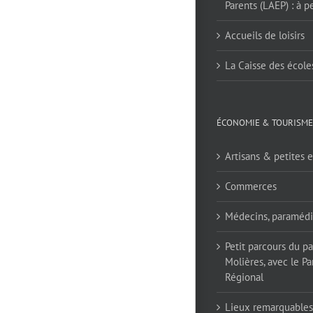
Parents (LAEP) : à pe
Accueils de loisirs
La Caisse des école
ÉCONOMIE & TOURISME
Artisans & petites e
Commerces
Médecins, paramédi
Petit parcours du p
Molières, avec le Pa
Régional
Lieux remarquables