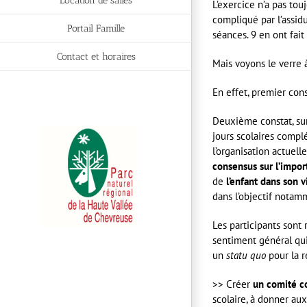
Location de salles
L’exercice n’a pas tou
compliqué par l’assidu
Portail Famille
séances. 9 en ont fait
Contact et horaires
Mais voyons le verre 
En effet, premier cons
Deuxième constat, su
jours scolaires compl
l’organisation actuelle
consensus sur l’impor
de
l’enfant dans son v
dans l’objectif notam
Les participants sont r
sentiment général qui
un
statu quo
pour la r
>> Créer
un comité co
scolaire, à donner aux