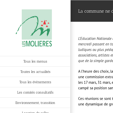
Passer
au
La commune ne dé
contenu
L’Education Nationale 
mercredi passant en to
ludiques ou plus pédago
associations, artistes 
que de la simple garde
Tous les menus
A l’heure des choix, l
Toutes les actualités
une commission extra-m
Tous les évènements
les 17 mars, 31 mars, 
campé sa position sans
Les comités consultatifs
Ces réunions se sont t
Environnement, transition
une dynamique de gro