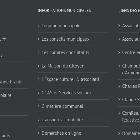
INFORMATIONS MUNICIPALES
LIENS DES 
L’équipe municipale
Associati
Les conseils municipaux
Associati
NCE
Les comités consultatifs
Centre é
es
La Maison du Citoyen
Chambres
d'Armen
L’Espace culturel & associatif
 Anne Frank
Charles 
CCAS et Services sociaux
olaire
Claude S
Cimetière communal
ComRéa, 
Transports – mobilité
Réactive
Démarches en ligne
Domaine
nfants