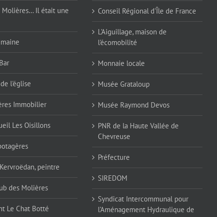
 Molières… Il était une
Conseil Régional d'Île de France
L'Aiguillage, maison de
emaine
l'écomobilité
Bar
Monnaie locale
de l'église
Musée Grataloup
ères Immobilier
Musée Raymond Devos
eil Les Oisillons
PNR de la Haute Vallée de
Chevreuse
 potagères
Préfecture
 Kervroëdan, peintre
SIREDOM
ub des Molières
Syndicat Intercommunal pour
nt Le Chat Botté
l’Aménagement Hydraulique de