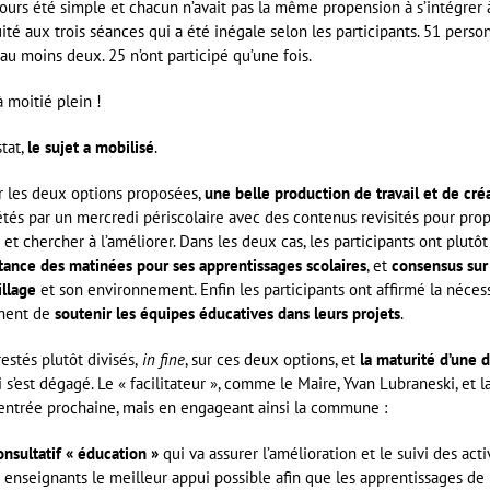
jours été simple et chacun n’avait pas la même propension à s’intégrer à 
ité aux trois séances qui a été inégale selon les participants. 51 personn
 au moins deux. 25 n’ont participé qu’une fois.
à moitié plein !
tat,
le sujet a mobilisé
.
r les deux options proposées,
une belle production de travail et de créa
étés par un mercredi périscolaire avec des contenus revisités pour prop
 et chercher à l’améliorer. Dans les deux cas, les participants ont plutôt 
tance des matinées pour ses apprentissages scolaires
, et
consensus sur 
illage
et son environnement. Enfin les participants ont affirmé la néces
ment de
soutenir les équipes éducatives dans leurs projets
.
estés plutôt divisés,
in fine
, sur ces deux options, et
la maturité d’une d
 s’est dégagé. Le « facilitateur », comme le Maire, Yvan Lubraneski, et
entrée prochaine, mais en engageant ainsi la commune :
nsultatif « éducation »
qui va assurer l’amélioration et le suivi des act
 enseignants le meilleur appui possible afin que les apprentissages de l