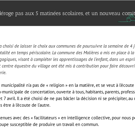
roge pas aux 5 matinées scolaires, et un nouveau comité
a choisi de laisser le choix aux communes de poursuivre la semaine de 4 jo
talité en temps périscolaire.
La commune des Molières a mis en place à la r
giques, visant à compléter les apprentissages de l’enfant, dans un esprit c
et centre équestre du village ont été mis à contribution pour faire découvr
rie.
a municipalité n’a pas de « religion » en la matière, et se veut à l’écoute
unicipale de concertation, ouverte à tous, habitants, parents, professeu
et 7 avril. Il a été choisi de ne pas bâcler la décision ni se précipiter
 être à l’écoute de l’autre.
enues avec des « facilitateurs » en intelligence collective, pour nous p
upe susceptible de produire un travail en commun.