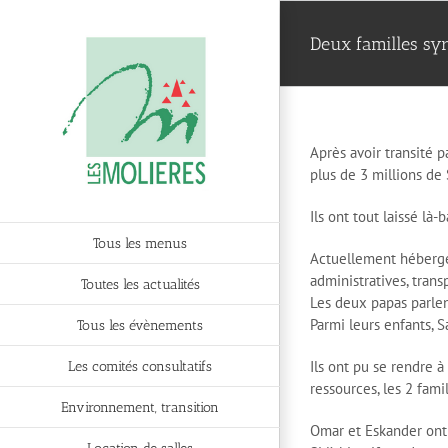
Passer
au
Deux familles sy
contenu
Après avoir transité p
plus de 3 millions de 
Ils ont tout laissé là
Tous les menus
Actuellement hébergé
administratives, trans
Toutes les actualités
Les deux papas parlent
Parmi leurs enfants, S
Tous les évènements
Ils ont pu se rendre à
Les comités consultatifs
ressources, les 2 fami
Environnement, transition
Omar et Eskander ont 