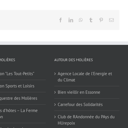
Facebook
LinkedIn
WhatsApp
Tumblr
Pinterest
Email
MOLIÈRES
AUTOUR DES MOLIÈRES
on "Les Tout-Petits"
Agence Locale de l'Energie et
du Climat
on Sports et Loisirs
Bien vieillir en Essonne
questre des Molières
Carrefour des Solidarités
 d'hôtes – La Ferme
on
Club de RAndonnée du PAys du
HUrepoix