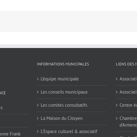
INFORMATIONS MUNICIPALES
LIENS DES 
L’équipe municipale
Associati
Les conseils municipaux
Associati
NCE
Les comités consultatifs
Centre é
es
La Maison du Citoyen
Chambres
d'Armen
L’Espace culturel & associatif
 Anne Frank