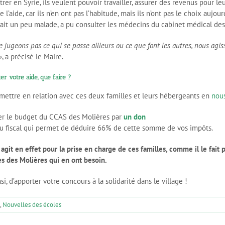
ntrer en Syrie, ils veulent pouvoir travailler, assurer des revenus pour leu
’aide, car ils n’en ont pas l’habitude, mais ils n’ont pas le choix aujour
tait un peu malade, a pu consulter les médecins du cabinet médical des 
e jugeons pas ce qui se passe ailleurs ou ce que font les autres, nous ag
, a précisé le Maire.
er votre aide, que faire ?
mettre en relation avec ces deux familles et leurs hébergeants en
nous
r le budget du CCAS des Molières par
un don
çu fiscal qui permet de déduire 66% de cette somme de vos impôts.
git en effet pour la prise en charge de ces familles, comme il le fait 
es des Molières qui en ont besoin.
si, d’apporter votre concours à la solidarité dans le village !
,
Nouvelles des écoles