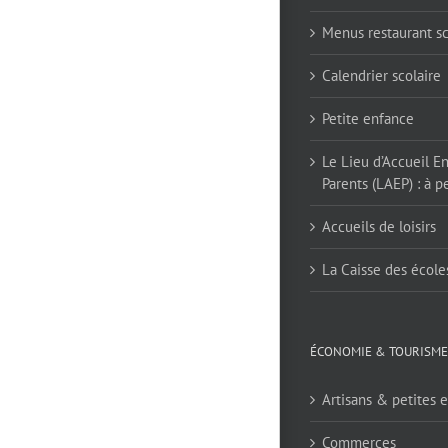
Menus restaurant sc
Calendrier scolaire
Petite enfance
Le Lieu d’Accueil E
Parents (LAEP) : à pe
Accueils de loisirs
La Caisse des école
ÉCONOMIE & TOURISME
Artisans & petites e
Commerces