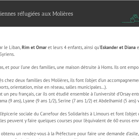
riennes réfugiées aux Molières
ar le Liban,
Rim et Omar
et leurs 4 enfants, ainsi qu’
Eskander et Diana
e
Syriens.
-bas, et pour l’une des familles, une maison détruite à Homs. Ils ont emp
s chez deux familles des Molières, ils font l’objet d’un accompagnem
ports, orientation, mise en réseau, salles municipales…).
 un peu français, car ils ont étudié ensemble à l’université d’Orsay entr
ama (9 ans), Lyane (9 ans 1/2), Serine (7 ans 1/2) et Abdelhamid (5 ans) 
 l’épicerie sociale du Carrefour des Solidarités à Limours et font l’ob
lles peuvent y faire quelques courses pour l’équivalent de 60 euros env
obtenu un rendez-vous à la Préfecture pour faire une demande d’asile, l