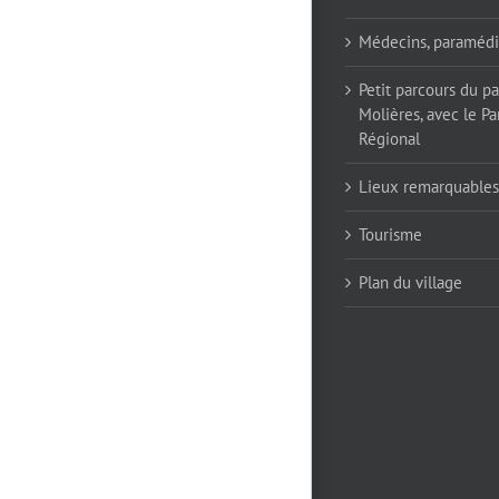
Médecins, paramédi
Petit parcours du p
Molières, avec le Pa
Régional
Lieux remarquables
Tourisme
Plan du village