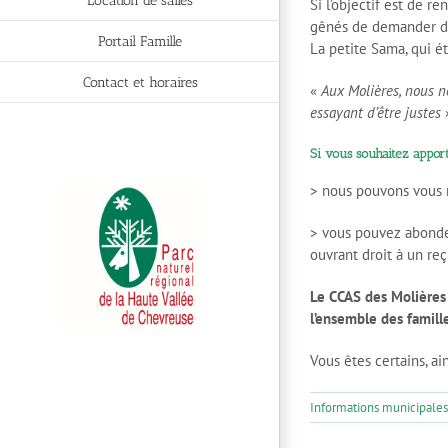
Location de salles
Si l’objectif est de re
gênés de demander de l
Portail Famille
La petite Sama, qui é
Contact et horaires
«
Aux Molières, nous n
essayant d’être justes
»
Si vous souhaitez apport
> nous pouvons vous 
> vous pouvez abonde
ouvrant droit à un re
Le CCAS des Molières a
l’ensemble des famill
Vous êtes certains, ain
Informations municipales