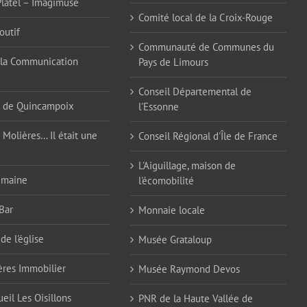
Platel – Imagimuse
Comité local de la Croix-Rouge
outif
Communauté de Communes du
la Communication
Pays de Limours
Conseil Départemental de
 de Quincampoix
l'Essonne
 Molières… Il était une
Conseil Régional d'Île de France
L'Aiguillage, maison de
emaine
l'écomobilité
Bar
Monnaie locale
de l'église
Musée Grataloup
ères Immobilier
Musée Raymond Devos
eil Les Oisillons
PNR de la Haute Vallée de