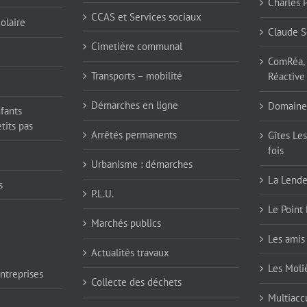
Charles 
CCAS et Services sociaux
olaire
Claude S
Cimetière communal
ComRéa, 
Transports – mobilité
Réactive
Démarches en ligne
Domaine
nfants
tits pas
Arrêtés permanents
Gîtes Les
fois
Urbanisme : démarches
La Lend
s
P.L.U.
Le Point 
Marchés publics
Les amis 
Actualités travaux
Les Moli
ntreprises
Collecte des déchets
Multiaccu