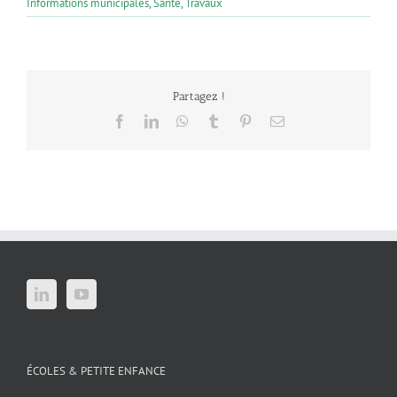
Informations municipales
,
Santé
,
Travaux
Partagez !
Facebook
LinkedIn
WhatsApp
Tumblr
Pinterest
Email
ÉCOLES & PETITE ENFANCE