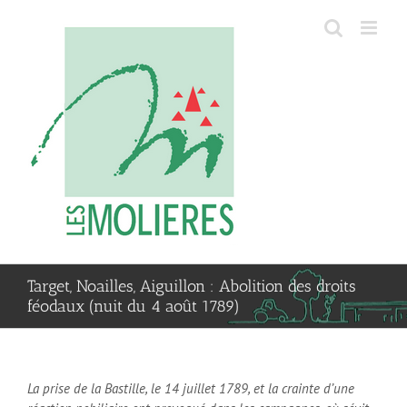
Passer
au
contenu
Target, Noailles, Aiguillon : Abolition des droits
féodaux (nuit du 4 août 1789)
La prise de la Bastille, le 14 juillet 1789, et la crainte d’une