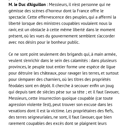
M. le Duc d’Aiguillon
: Messieurs, il n’est personne qui ne
gémisse des scènes d’horreur dont la France offre le
spectacle. Cette effervescence des peuples, qui a affermi la
liberté lorsque des ministres coupables voulaient nous la
ravir, est un obstacle à cette même liberté dans le moment
présent, où les vues du gouvernement semblent s’accorder
avec nos désirs pour le bonheur public.
Ce ne sont point seulement des brigands qui, à main armée,
veulent s’enrichir dans le sein des calamités : dans plusieurs
provinces, le peuple tout entier forme une espèce de ligue
pour détruire les châteaux, pour ravager les terres, et surtout
pour s’emparer des charniers, où les titres des propriétés
féodales sont en dépôt. Il cherche à secouer enfin un joug
qui depuis tant de siècles pèse sur sa tête ; et il faut l’avouer,
Messieurs, cette insurrection quoique coupable (car toute
agression violente l’est), peut trouver son excuse dans les
vexations dont il est la victime. Les propriétaires des fiefs,
des terres seigneuriales, ne sont, il faut l’avouer, que bien
rarement coupables des excès dont se plaignent leurs