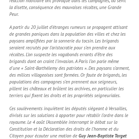
réaction nobiliaire ont provoqué dans les campagnes, où sévit
la disette, conséquence des mauvaises récoltes, une Grande
Peur.
A partir du 20 juillet d’étranges rumeurs se propagent attisant
de grandes paniques dans la population des villes et chez les
paysans amplifiées par la sonnerie du tocsin. Les brigands
seraient recrutés par l’aristocratie pour s’en prendre aux
récoltes. L’on suspecte les vagabonds errants d’être des
brigands dont on craint l’invasion. A Paris l’on parle même
d’une « Saint-Barthélemy des patriotes ». Des paysans s’arment,
des milices villageoises sont formées. Or faute de brigands, les
populations des campagnes s’en prennent aux seigneurs,
pillent les châteaux et brûlent les archives, en particulier les
terriers qui fixent les droits et les propriétés seigneuriales.
Ces soulèvements inquiètent les députés siégeant à Versailles,
divisés sur les solutions à apporter pour rétablir l’ordre dans le
royaume. Le 4 août l’Assemblée interrompt le débat sur la
Constitution et la Déclaration des droits de l’homme et du
Citoyen pour écouter une motion de
Guy Jean-Baptiste Target