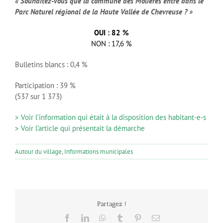
« Souhaitez-vous que la commune des Molières entre dans le
Parc Naturel régional de la Haute Vallée de Chevreuse ? »
OUI : 82 %
NON : 17,6 %
Bulletins blancs : 0,4 %
Participation : 39 %
(537 sur 1 373)
> Voir l’information qui était à la disposition des habitant-e-s
> Voir l’article qui présentait la démarche
Autour du village
,
Informations municipales
Partagez !
Facebook
LinkedIn
WhatsApp
Tumblr
Pinterest
Email