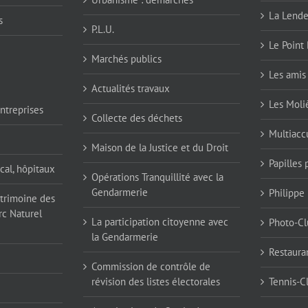
La Lend
s
P.L.U.
Le Point 
Marchés publics
Les amis 
Actualités travaux
Les Moli
ntreprises
Collecte des déchets
Multiaccu
Maison de la Justice et du Droit
Papilles
cal, hôpitaux
Opérations Tranquillité avec la
Gendarmerie
Philippe
atrimoine des
rc Naturel
La participation citoyenne avec
Photo-Cl
la Gendarmerie
Restaura
Commission de contrôle de
révision des listes électorales
Tennis-C