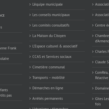
L’équipe municipale
Associati
Les conseils municipaux
Associati
NCE
Les comités consultatifs
Centre é
es
La Maison du Citoyen
Chambres
d'Armen
L’Espace culturel & associatif
 Anne Frank
Charles 
CCAS et Services sociaux
olaire
Claude S
Cimetière communal
ComRéa, 
Transports – mobilité
Réactive
Démarches en ligne
Domaine
nfants
tits pas
Arrêtés permanents
Gîtes Les
fois
Urbanisme : démarches