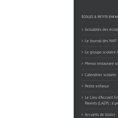
ÉCOLES & PETITE ENFA
Actualités des écol
Le Journal des NAP
Le groupe scolaire
Menus restaurant sc
Calendrier scolaire
Petite enfance
Le Lieu d’Accueil E
Parents (LAEP) : à pe
Accueils de loisirs