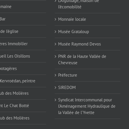
L'Aiguillage, maison de
emaine
l'écomobilité
Bar
Monnaie locale
de l'église
Musée Grataloup
ères Immobilier
Musée Raymond Devos
eil Les Oisillons
PNR de la Haute Vallée de
Chevreuse
 potagères
Préfecture
 Kervroëdan, peintre
SIREDOM
ub des Molières
Syndicat Intercommunal pour
nt Le Chat Botté
l’Aménagement Hydraulique de
la Vallée de l’Yvette
lub des Molières