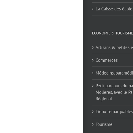
La Caisse des école
ÉCONOMIE & TOURISME
Artisans & petites e
Commerces
Médecins, paramédi
Petit parcours du p
Molières, avec le Pa
Régional
Lieux remarquables
Tourisme