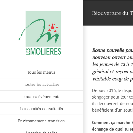
Passer
au
Réouverture du T
contenu
Bonne nouvelle pour
nouveau ouvert aux
les jeunes de 12 à 1
général et reçois un
Tous les menus
véritable coup de p
Toutes les actualités
Depuis 2016, le dispo
Tous les évènements
s’engager pour leur te
ils découvrent de nou
Les comités consultatifs
bénéficient d’un souti
Environnement, transition
Comment ça marche ? 
échange de quoi tu re