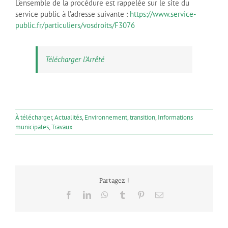
L’ensemble de la procédure est rappelée sur le site du
service public à l’adresse suivante :
https://www.service-
public.fr/particuliers/vosdroits/F3076
Télécharger l’Arrêté
À télécharger
,
Actualités
,
Environnement, transition
,
Informations
municipales
,
Travaux
Partagez !
Facebook
LinkedIn
WhatsApp
Tumblr
Pinterest
Email