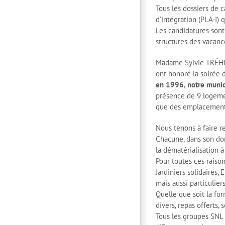
Tous les dossiers de 
d’intégration (PLA-I)
Les candidatures sont
structures des vacanc
Madame Sylvie TRÉHIN
ont honoré la soirée 
en 1996, notre munic
présence de 9 logement
que des emplacements
Nous tenons à faire 
Chacune, dans son dom
la dématérialisation 
Pour toutes ces raiso
Jardiniers solidaires
mais aussi particulie
Quelle que soit la fo
divers, repas offerts,
Tous les groupes SNL d