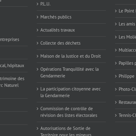
P.L.U.
Le Point 
Marchés publics
Les amis 
Actualités travaux
Les Moli
ntreprises
Collecte des déchets
Multiaccu
Maison de la Justice et du Droit
Papilles
cal, hôpitaux
Opérations Tranquillité avec la
Gendarmerie
Philippe
atrimoine des
rc Naturel
La participation citoyenne avec
Photo-Cl
la Gendarmerie
Restaura
Commission de contrôle de
révision des listes électorales
Tennis-C
Autorisations de Sortie de
Territoire pour les mineurs