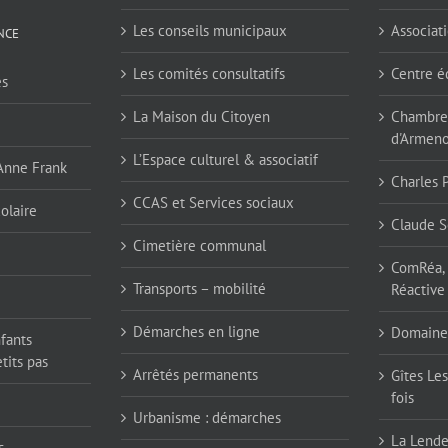
Les conseils municipaux
Associati
NCE
Les comités consultatifs
Centre é
es
La Maison du Citoyen
Chambres
d'Armen
L’Espace culturel & associatif
 Anne Frank
Charles 
CCAS et Services sociaux
olaire
Claude S
Cimetière communal
ComRéa, 
Transports – mobilité
Réactive
Démarches en ligne
Domaine
nfants
tits pas
Arrêtés permanents
Gîtes Les
fois
Urbanisme : démarches
La Lend
s