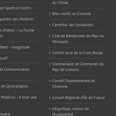
du Climat
on Sports et Loisirs
Bien vieillir en Essonne
questre des Molières
Carrefour des Solidarités
 d'hôtes – La Ferme
on
Club de RAndonnée du PAys du
HUrepoix
Platel – Imagimuse
Comité local de la Croix-Rouge
outif
Communauté de Communes du
la Communication
Pays de Limours
Conseil Départemental de
 de Quincampoix
l'Essonne
 Molières… Il était une
Conseil Régional d'Île de France
L'Aiguillage, maison de
emaine
l'écomobilité