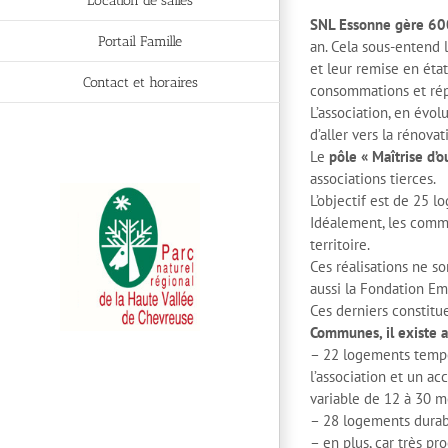
Location de salles
SNL Essonne gère 60
Portail Famille
an. Cela sous-entend 
et leur remise en éta
Contact et horaires
consommations et rép
L’association, en évol
d’aller vers la rénova
Le
pôle « Maîtrise d’o
associations tierces.
L’objectif est de 25 
Idéalement, les commu
territoire.
Ces réalisations ne s
aussi la Fondation Em
Ces derniers constitu
Communes,
il existe
– 22 logements tempor
l’association et un a
variable de 12 à 30 m
– 28 logements durab
– en plus, car très p