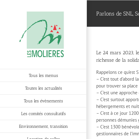
Passer
au
Parlons de SNL, S
contenu
Le 24 mars 2023, le
richesse de la solida
Rappelons ce qu’est S
Tous les menus
– C’est tout d’abord la
pour trouver sa place 
Toutes les actualités
– C’est une approche
– C’est surtout apport
Tous les évènements
hébergements et nuité
– C’est à ce jour 120
Les comités consultatifs
personnes démunies g
Environnement, transition
– C’est 1300 bénévoles
gestionnaires de l’imm