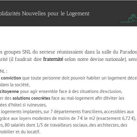
olidarités Nouvelles pour le Logement
s groupes SNL du secteur réunissaient dans la salle du Paradou 
rité (il faudrait dire
fraternité
selon notre devise nationale), sen
NL :
conviction
que toute personne doit pouvoir habiter un logement déce
dans la société,
citoyenne
pour agir ensemble face à des situations d’exclusion,
er des
solutions concrètes
face au mal-logement afin d’éviter les
es d’hôtel si ruineuses,
0 logements implantés, sur 7 départements franciliens, accessibles aux
râce aux loyers modestes de moins de 7 € le m2 (exactement 6,72 €),
, 80 salariés dont 1/3 de travailleurs sociaux, des architectes, des
obilier et du locatif.