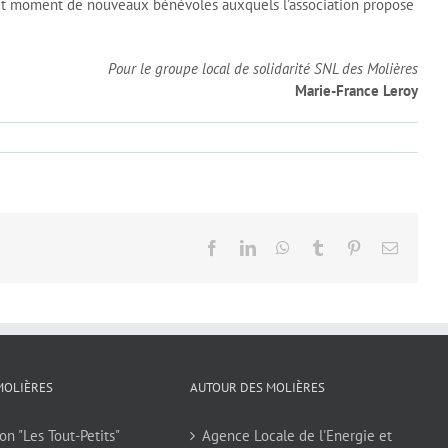
out moment de nouveaux bénévoles auxquels l’association propose
Pour le groupe local de solidarité SNL des Molières
Marie-France Leroy
Facebook
LinkedIn
WhatsApp
Tumblr
Pinterest
Email
MOLIÈRES
AUTOUR DES MOLIÈRES
on "Les Tout-Petits"
Agence Locale de l'Energie et