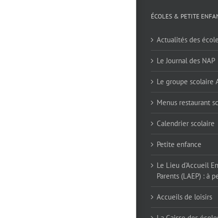
ÉCOLES & PETITE ENFA
Actualités des écol
Le Journal des NAP
Le groupe scolaire
Menus restaurant sc
Calendrier scolaire
Petite enfance
Le Lieu d’Accueil E
Parents (LAEP) : à pe
Accueils de loisirs
La Caisse des école