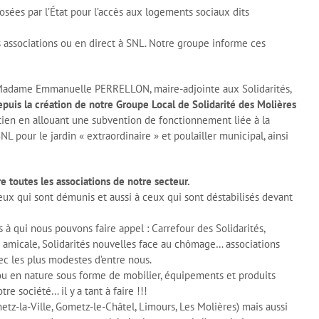
sées par l’État pour l’accès aux logements sociaux dits
s associations ou en direct à SNL. Notre groupe informe ces
 Madame Emmanuelle PERRELLON, maire-adjointe aux Solidarités,
depuis la création de notre Groupe Local de Solidarité des Molières
tien en allouant une subvention de fonctionnement liée à la
 pour le jardin « extraordinaire » et poulailler municipal, ainsi
e toutes les associations de notre secteur.
x qui sont démunis et aussi à ceux qui sont déstabilisés devant
 à qui nous pouvons faire appel : Carrefour des Solidarités,
re amicale, Solidarités nouvelles face au chômage… associations
ec les plus modestes d’entre nous.
ou en nature sous forme de mobilier, équipements et produits
e société… il y a tant à faire !!!
etz-la-Ville, Gometz-le-Châtel, Limours, Les Molières) mais aussi