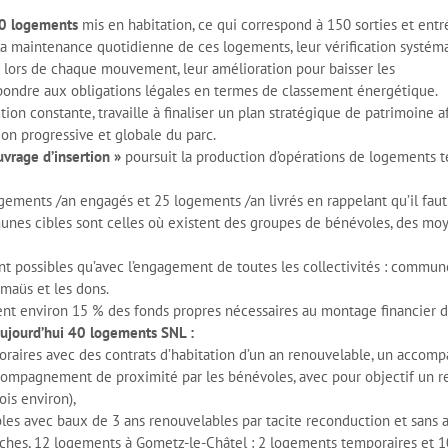
0 logements
mis en habitation, ce qui correspond à 150 sorties et entr
la maintenance quotidienne de ces logements, leur vérification systém
t lors de chaque mouvement, leur amélioration pour baisser les
ondre aux obligations légales en termes de classement énergétique.
ution constante, travaille à finaliser un plan stratégique de patrimoine a
tion progressive et globale du parc.
uvrage d’insertion »
poursuit la production d’opérations de logements t
logements /an engagés et 25 logements /an livrés en rappelant qu’il fau
nes cibles sont celles où existent des groupes de bénévoles, des moyen
ont possibles qu’avec l’engagement de toutes les collectivités : com
maüs et les dons.
ent environ 15 % des fonds propres nécessaires au montage financier d
 aujourd’hui 40 logements SNL :
aires avec des contrats d’habitation d’un an renouvelable, un accompa
ccompagnement de proximité par les bénévoles, avec pour objectif un re
ois environ),
les avec baux de 3 ans renouvelables par tacite reconduction et san
roches, 12 logements à Gometz-le-Châtel : 2 logements temporaires et 1