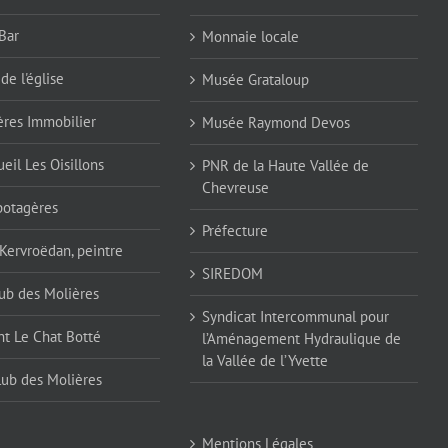
Bar
Monnaie locale
de l'église
Musée Grataloup
ères Immobilier
Musée Raymond Devos
eil Les Oisillons
PNR de la Haute Vallée de
Chevreuse
 potagères
Préfecture
 Kervroëdan, peintre
SIREDOM
ub des Molières
Syndicat Intercommunal pour
nt Le Chat Botté
l’Aménagement Hydraulique de
la Vallée de l’Yvette
lub des Molières
Mentions Légales