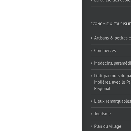
ÉCONOMIE & TOURISME
Artisans & petites e
Commerces
Médecins, paramédi
Petit parcours du p
Molières, avec le Pa
Régional
Lieux remarquables
Tourisme
Plan du village