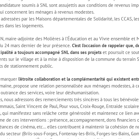
candidature soumis à SNL sont assujettis aux conditions de revenus impo
 qui concernent les ménages à revenus modestes.
 adressées par les Maisons départementales de Solidarité, les CCAS, le
es dans les logements.
, maire-adjointe des Molières à l’Éducation et au Vivre ensemble et
du 24 mars dernier de leur présence.
C’est l’occasion de rappeler que, 
ipalité a toujours accompagné SNL dans ses projets
et poursuit ce sou
s sur le village et à la mise à disposition de la commune du terrain SNL
 de stationnement public.
remarquer
l’étroite collaboration et la complémentarité qui existent entr
aine, propose une relation personnalisée aux ménages modestes, à ceu
à outrance des services, voire leur déshumanisation.
ns, nous adressons des remerciements très sincères à tous les bénévoles
, Emmaüs, Saint Vincent de Paul, Pour vous, Croix-Rouge, Entraide scolai
rs, qui manifestez sans relâche cette générosité et maintenez ce lien av
rme de ces interventions : présence, accompagnement, dons financiers 
 séances de cinéma, etc… elles contribuent à maintenir la cohésion de notr
u secteur (Briis-sous-Forges, Fontenay-les-Briis, Forges-les-Bains, Gom