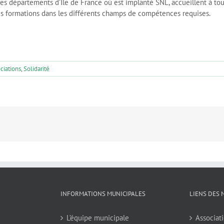
res départements d’Île de France où est implanté SNL, accueillent à t
es formations dans les différents champs de compétences requises.
ciations
,
Solidarité
INFORMATIONS MUNICIPALES
LIENS DES 
L’équipe municipale
Associati