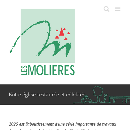
Passer
au
contenu
Notre église restaurée et célébrée
2025 est l’aboutissement d’une série importante de travaux