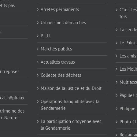
tits pas
Arrêtés permanents
Gîtes Les
fois
Urbanisme : démarches
La Lend
s
P.L.U.
Le Point 
Marchés publics
Les amis 
Actualités travaux
Les Moli
ntreprises
Collecte des déchets
Multiaccu
Maison de la Justice et du Droit
Papilles
cal, hôpitaux
Opérations Tranquillité avec la
Gendarmerie
Philippe
atrimoine des
rc Naturel
La participation citoyenne avec
Photo-Cl
la Gendarmerie
Restaura