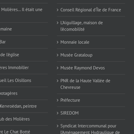
 Molières… Il était une
Conseil Régional d'Île de France
L'Aiguillage, maison de
emaine
l'écomobilité
Bar
Monnaie locale
de l'église
Musée Grataloup
ères Immobilier
Musée Raymond Devos
eil Les Oisillons
PNR de la Haute Vallée de
Chevreuse
 potagères
Préfecture
 Kervroëdan, peintre
SIREDOM
ub des Molières
Syndicat Intercommunal pour
nt Le Chat Botté
l’Aménagement Hydraulique de