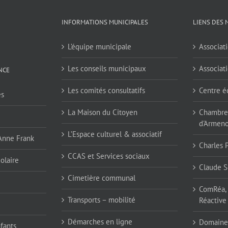
INFORMATIONS MUNICIPALES
LIENS DES 
L’équipe municipale
Associati
Les conseils municipaux
Associati
NCE
Les comités consultatifs
Centre é
es
La Maison du Citoyen
Chambres
d'Armen
L’Espace culturel & associatif
 Anne Frank
Charles 
CCAS et Services sociaux
olaire
Claude S
Cimetière communal
ComRéa, 
Transports – mobilité
Réactive
Démarches en ligne
Domaine
nfants