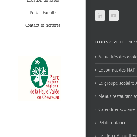
Location de salles
Portail Famille
Contact et horaires
ÉCOLES & PETITE ENFA
Actualités des écol
Le Journal des NAP
Le groupe scolaire
Menus restaurant sc
Calendrier scolaire
Petite enfance
Le Lieu d’Accueil E