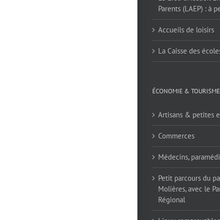
Parents (LAEP) : à pe
Accueils de loisirs
La Caisse des école
ÉCONOMIE & TOURISME
Artisans & petites e
Commerces
Médecins, paramédi
Petit parcours du p
Molières, avec le Pa
Régional