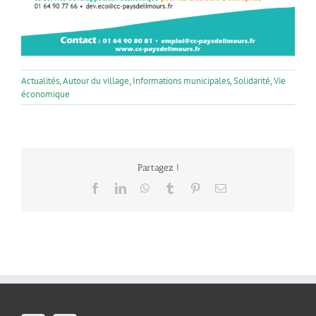
Actualités
,
Autour du village
,
Informations municipales
,
Solidarité
,
Vie
économique
Partagez !
Facebook
LinkedIn
WhatsApp
Tumblr
Pinterest
Email