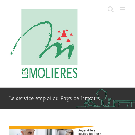
Passer
au
contenu
Le service emploi du Pays de Limours