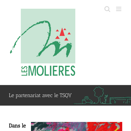
Passer
au
contenu
Le partenariat avec le TSQY
Dans le