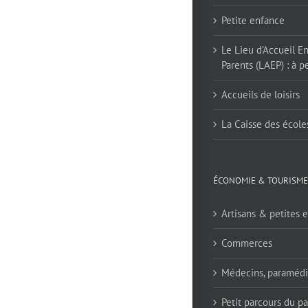
Petite enfance
Le Lieu d’Accueil E
Parents (LAEP) : à pe
Accueils de loisirs
La Caisse des école
ÉCONOMIE & TOURISME
Artisans & petites e
Commerces
Médecins, paramédi
Petit parcours du p