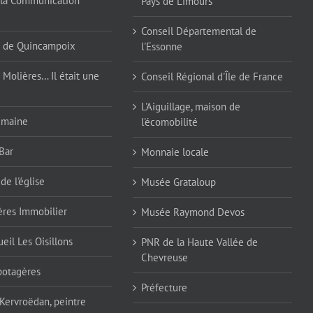
la Communication
Pays de Limours
Conseil Départemental de
 de Quincampoix
l'Essonne
 Molières… Il était une
Conseil Régional d'Île de France
L'Aiguillage, maison de
emaine
l'écomobilité
Bar
Monnaie locale
de l'église
Musée Grataloup
ères Immobilier
Musée Raymond Devos
eil Les Oisillons
PNR de la Haute Vallée de
Chevreuse
 potagères
Préfecture
 Kervroëdan, peintre