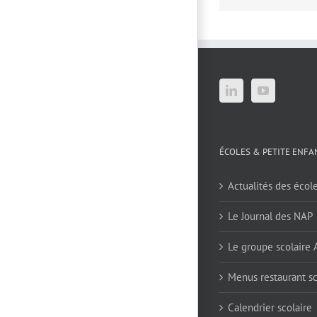
ÉCOLES & PETITE ENFA
Actualités des écol
Le Journal des NAP
Le groupe scolaire
Menus restaurant sc
Calendrier scolaire