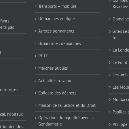
ComRéa, 
Transports – mobilité
Réactive
Démarches en ligne
Domaine
nfants
tits pas
Arrêtés permanents
Gîtes Les
fois
Urbanisme : démarches
La Lend
s
P.L.U.
Le Point 
Marchés publics
Les amis 
Actualités travaux
Les Moli
ntreprises
Collecte des déchets
Multiaccu
Maison de la Justice et du Droit
Papilles
cal, hôpitaux
Opérations Tranquillité avec la
Gendarmerie
Philippe
atrimoine des