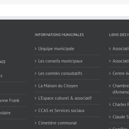
INFORMATIONS MUNICIPALES
LIENS DES 
L’équipe municipale
Associati
Les conseils municipaux
Associati
NCE
Les comités consultatifs
Centre é
es
La Maison du Citoyen
Chambres
d'Armen
L’Espace culturel & associatif
 Anne Frank
Charles 
CCAS et Services sociaux
olaire
Claude S
Cimetière communal