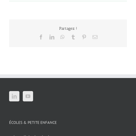
Partagez !
Facebook
LinkedIn
WhatsApp
Tumblr
Pinterest
Email
ÉCOLES & PETITE ENFANCE