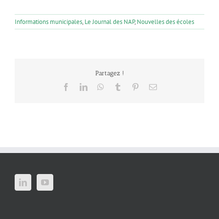
Informations municipales
,
Le Journal des NAP
,
Nouvelles des écoles
Partagez !
Facebook
LinkedIn
WhatsApp
Tumblr
Pinterest
Email