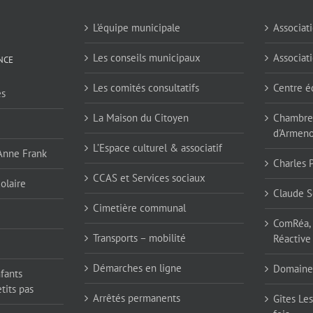
L’équipe municipale
Associati
Les conseils municipaux
Associati
NCE
Les comités consultatifs
Centre é
es
La Maison du Citoyen
Chambres
d'Armen
L’Espace culturel & associatif
 Anne Frank
Charles 
CCAS et Services sociaux
olaire
Claude S
Cimetière communal
ComRéa, 
Transports – mobilité
Réactive
Démarches en ligne
Domaine
nfants
tits pas
Arrêtés permanents
Gîtes Les