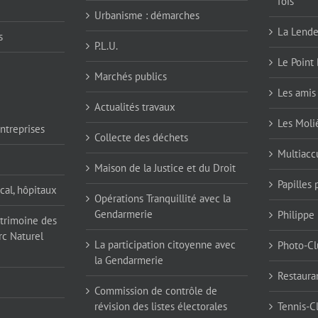
fois
Urbanisme : démarches
La Lend
s
P.L.U.
Le Point 
Marchés publics
Les amis 
Actualités travaux
Les Moli
ntreprises
Collecte des déchets
Multiaccu
Maison de la Justice et du Droit
Papilles
cal, hôpitaux
Opérations Tranquillité avec la
Gendarmerie
Philippe
atrimoine des
rc Naturel
La participation citoyenne avec
Photo-Cl
la Gendarmerie
Restaura
Commission de contrôle de
révision des listes électorales
Tennis-C