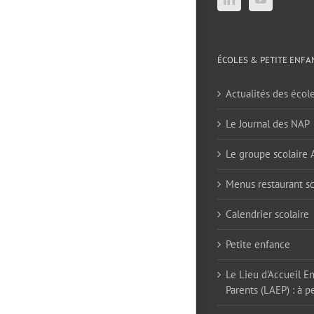
ÉCOLES & PETITE ENFA
Actualités des écol
Le Journal des NAP
Le groupe scolaire
Menus restaurant sc
Calendrier scolaire
Petite enfance
Le Lieu d’Accueil E
Parents (LAEP) : à pe