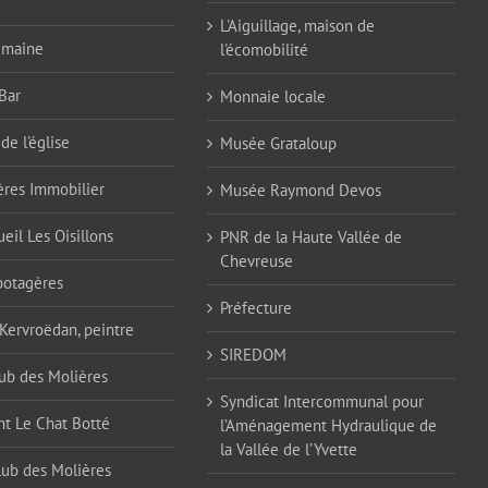
L'Aiguillage, maison de
emaine
l'écomobilité
Bar
Monnaie locale
de l'église
Musée Grataloup
ères Immobilier
Musée Raymond Devos
eil Les Oisillons
PNR de la Haute Vallée de
Chevreuse
 potagères
Préfecture
 Kervroëdan, peintre
SIREDOM
ub des Molières
Syndicat Intercommunal pour
nt Le Chat Botté
l’Aménagement Hydraulique de
la Vallée de l’Yvette
lub des Molières