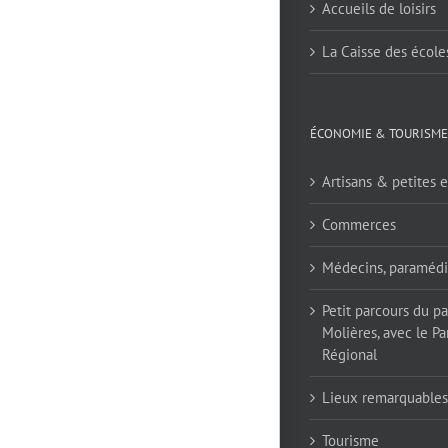
Accueils de loisirs
La Caisse des école
ÉCONOMIE & TOURISME
Artisans & petites e
Commerces
Médecins, paramédi
Petit parcours du p
Molières, avec le Pa
Régional
Lieux remarquables
Tourisme