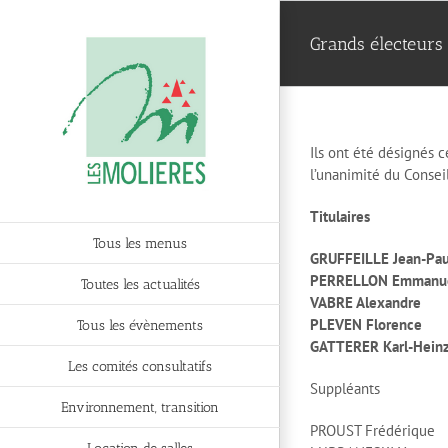
Passer
au
Grands électeurs
contenu
Ils ont été désignés c
l’unanimité du Conseil
Titulaires
Tous les menus
GRUFFEILLE Jean-Pau
PERRELLON Emmanue
Toutes les actualités
VABRE Alexandre
PLEVEN Florence
Tous les évènements
GATTERER Karl-Hein
Les comités consultatifs
Suppléants
Environnement, transition
PROUST Frédérique