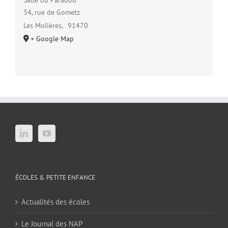
Salle du Paradou
34, rue de Gometz
Les Molières
,
91470
+ Google Map
ÉCOLES & PETITE ENFANCE
Actualités des écoles
Le Journal des NAP