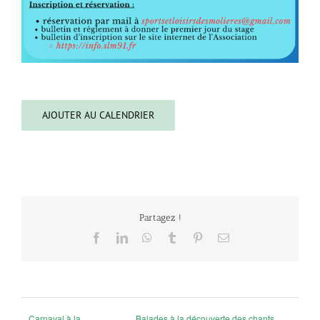
AJOUTER AU CALENDRIER
Partagez !
Facebook
LinkedIn
WhatsApp
Tumblr
Pinterest
Email
Carnaval à la
Balades à la découverte des chants