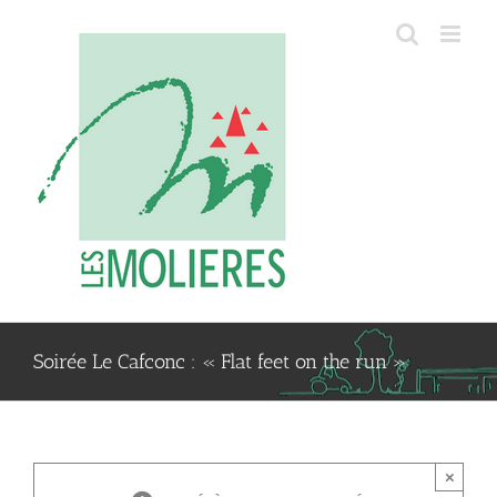
Passer
au
contenu
Soirée Le Cafconc : « Flat feet on the run »
×