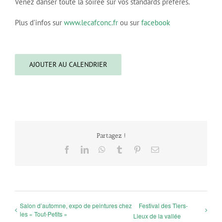
Venez danser toute la soirée sur vos standards préférés.
Plus d’infos sur
www.lecafconc.fr
ou sur
facebook
AJOUTER AU CALENDRIER
Partagez !
Facebook
LinkedIn
WhatsApp
Tumblr
Pinterest
Email
Salon d’automne, expo de peintures chez
Festival des Tiers-
les « Tout-Petits »
Lieux de la vallée