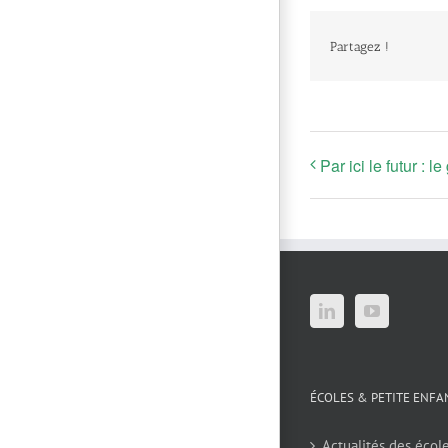
Partagez !
Par ici le futur : 
ÉCOLES & PETITE ENFA
Actualités des écol