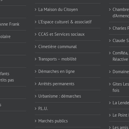
La Maison du Citoyen
Chambres
d'Armen
L’Espace culturel & associatif
 Anne Frank
Charles 
CCAS et Services sociaux
olaire
Claude S
Cimetière communal
ComRéa, 
Transports – mobilité
Réactive
Démarches en ligne
Domaine
nfants
tits pas
Arrêtés permanents
Gîtes Les
fois
Urbanisme : démarches
La Lend
s
P.L.U.
Le Point 
Marchés publics
Les amis 