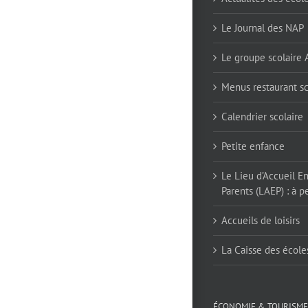
Le Journal des NAP
Le groupe scolaire
Menus restaurant sc
Calendrier scolaire
Petite enfance
Le Lieu d’Accueil E
Parents (LAEP) : à pe
Accueils de loisirs
La Caisse des école
ÉCONOMIE & TOURISME