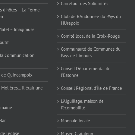
Carrefour des Solidarités
 d'hôtes – La Ferme
on
Club de RAndonnée du PAys du
HUrepoix
Platel – Imagimuse
Comité local de la Croix-Rouge
outif
Communauté de Communes du
la Communication
Pays de Limours
Conseil Départemental de
 de Quincampoix
l'Essonne
 Molières… Il était une
Conseil Régional d'Île de France
L'Aiguillage, maison de
emaine
l'écomobilité
Bar
Monnaie locale
de l'église
Musée Grataloup