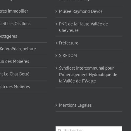
ères Immobilier
Musée Raymond Devos
eil Les Oisillons
PNR de la Haute Vallée de
Chevreuse
 potagères
Préfecture
 Kervroëdan, peintre
SIREDOM
ub des Molières
Syndicat Intercommunal pour
nt Le Chat Botté
l’Aménagement Hydraulique de
la Vallée de l’Yvette
lub des Molières
Mentions Légales
Rechercher: