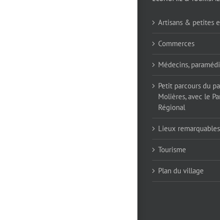
Artisans & petites e
Commerces
Médecins, paramédi
Petit parcours du p
Molières, avec le Pa
Régional
Lieux remarquables
Tourisme
Plan du village