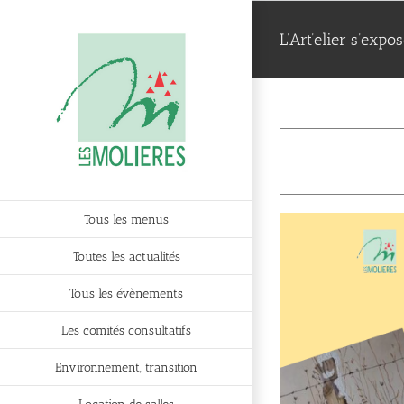
Passer
au
L’Art’elier s’expo
contenu
Tous les menus
Toutes les actualités
Tous les évènements
Les comités consultatifs
Environnement, transition