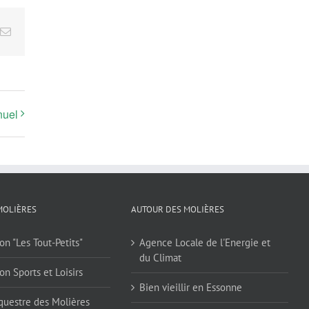
terest
Email
nuel
MOLIÈRES
AUTOUR DES MOLIÈRES
on "Les Tout-Petits"
Agence Locale de l'Energie et
du Climat
on Sports et Loisirs
Bien vieillir en Essonne
questre des Molières