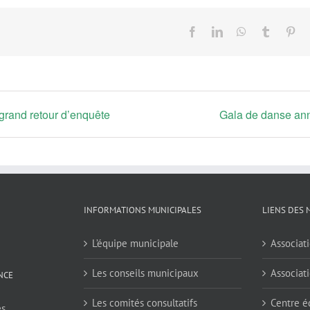
Facebook
LinkedIn
WhatsApp
Tumblr
Pin
le grand retour d’enquête
Gala de danse an
INFORMATIONS MUNICIPALES
LIENS DES 
L’équipe municipale
Associati
Les conseils municipaux
Associati
NCE
Les comités consultatifs
Centre é
es