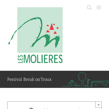
Passer
au
contenu
Festival Break’on’Troux
×