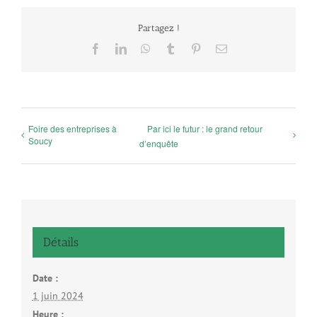
Partagez !
Facebook
LinkedIn
WhatsApp
Tumblr
Pinterest
Email
Foire des entreprises à
Par ici le futur : le grand retour
Soucy
d’enquête
Détails
Date :
1 juin 2024
Heure :