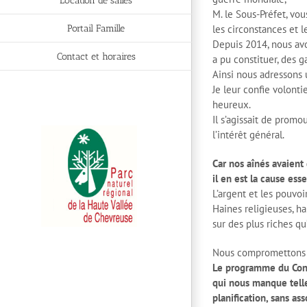
Location de salles
M. le Sous-Préfet, v
Portail Famille
les circonstances et 
Depuis 2014, nous avo
Contact et horaires
a pu constituer, des g
Ainsi nous adressons
Je leur confie volonti
heureux.
Il s’agissait de promou
l’intérêt général.
Car nos aînés avaient 
il en est la cause esse
L’argent et les pouvo
Haines religieuses, ha
sur des plus riches qu
Nous compromettons ai
Le programme du Consei
qui nous manque telle
planification, sans ass