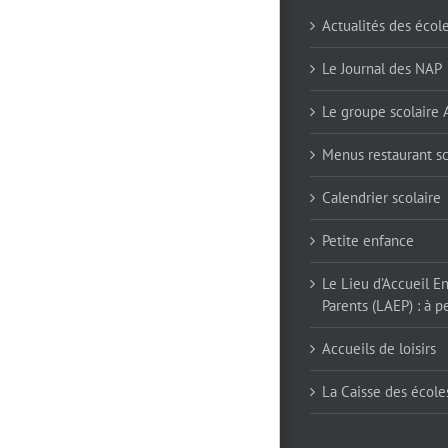
Actualités des écol
Le Journal des NAP
Le groupe scolaire
Menus restaurant sc
Calendrier scolaire
Petite enfance
Le Lieu d’Accueil E
Parents (LAEP) : à pe
Accueils de loisirs
La Caisse des école