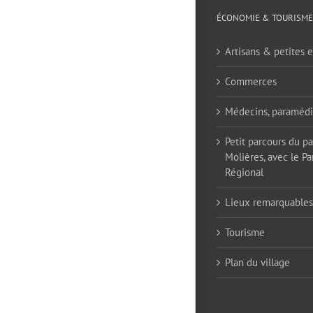
ÉCONOMIE & TOURISME
Artisans & petites e
Commerces
Médecins, paramédi
Petit parcours du p
Molières, avec le Pa
Régional
Lieux remarquables
Tourisme
Plan du village