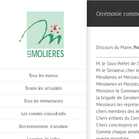
Passer
au
Cérémonie commém
contenu
Discours du Maire,
Yv
M. le Sous-Préfet de 
M. le Sénateur, cher 
Tous les menus
Mesdames et Messieur
Mesdames et Messieur
Toutes les actualités
Monsieur le Commanda
la brigade de Gendar
Tous les évènements
Messieurs les représe
chers membres des Je
Les comités consultatifs
Chers enfants du Cons
Chers concitoyens et 
Environnement, transition
Comme chaque année n
guerre mondiale,