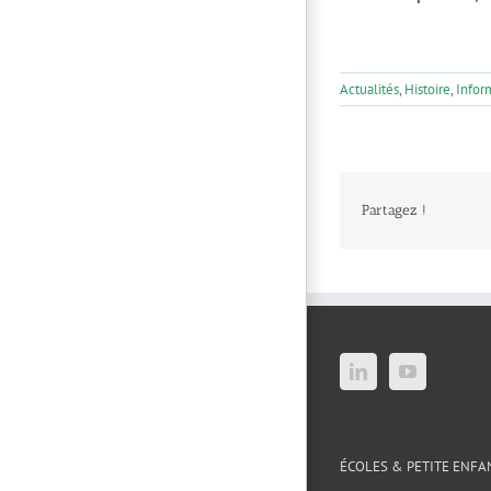
Actualités
,
Histoire
,
Infor
Partagez !
ÉCOLES & PETITE ENFA