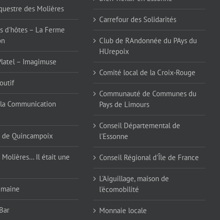
questre des Molières
Carrefour des Solidarités
 d'hôtes – La Ferme
on
Club de RAndonnée du PAys du
HUrepoix
Platel – Imagimuse
Comité local de la Croix-Rouge
outif
Communauté de Communes du
la Communication
Pays de Limours
Conseil Départemental de
 de Quincampoix
l'Essonne
 Molières… Il était une
Conseil Régional d'Île de France
L'Aiguillage, maison de
emaine
l'écomobilité
Bar
Monnaie locale