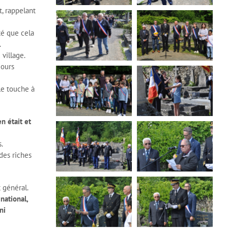
, rappelant
té que cela
.
village.
jours
lle touche à
n était et
.
des riches
 général.
national,
ni