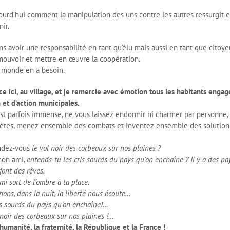
urd’hui comment la manipulation des uns contre les autres ressurgit e
ir.
ns avoir une responsabilité en tant qu’élu mais aussi en tant que citoyen
mouvoir et mettre en œuvre la coopération.
e monde en a besoin.
ici, au village, et je remercie avec émotion tous les habitants engag
 et d’action municipales.
est parfois immense, ne vous laissez endormir ni charmer par personne,
rètes, menez ensemble des combats et inventez ensemble des solution
endez-vous
le vol noir des corbeaux sur nos plaines ?
mon ami,
entends-tu les cris sourds du pays qu’on enchaîne ?
Il y a des pa
font des rêves.
mi sort de l’ombre à ta place.
ns, dans la nuit, la liberté nous écoute…
is sourds du pays qu’on enchaîne!…
 noir des corbeaux sur nos plaines !…
’humanité, la fraternité, la République et la France !