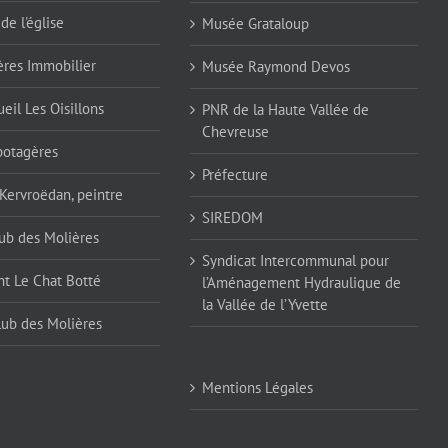
de l'église
Musée Grataloup
ères Immobilier
Musée Raymond Devos
eil Les Oisillons
PNR de la Haute Vallée de
Chevreuse
 potagères
Préfecture
 Kervroëdan, peintre
SIREDOM
ub des Molières
Syndicat Intercommunal pour
nt Le Chat Botté
l’Aménagement Hydraulique de
la Vallée de l’Yvette
lub des Molières
Mentions Légales