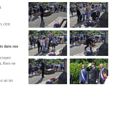
t
, c’est
és dans nos
 croyez
s. Rien ne
ys où les