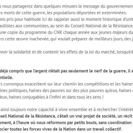
ous nous partagerez dans quelques minutes le message du gouvernement
les morts de cette guerre, les populations déportées et exterminées.
ns pris pour habitude ici de rappeler aussi le moment historique d’uni
aullistes aux communistes, au sein du Conseil National de la Résistance
 une copie du programme du CNR chaque année aux jeunes majeurs du 
ers cette œuvre inachevée, qui voulait préparer de meilleurs jours, des 
voir la solidarité et de contenir les effets de la loi du marché, lorsqu’e
déjà compris que l’argent n’était pas seulement le nerf de la guerre, il e
ntielle.
irs corrompus exacerbent sur leur chemin les compétitions et les haines
ines politiques, haines des pauvres sur des plus pauvres qu’eux, haines 
’eux, haines conjugables à l’infini et dans tous les sens !
nsi toujours notre capacité à vivre ensemble et à rechercher l’intérêt
l National de la Résistance, c’était un vrai projet de société, un récit 
ment, à l’heure où nous réformons par petits bouts, sans coordination 
ocier toutes les forces vives de la Nation dans un travail collectif.