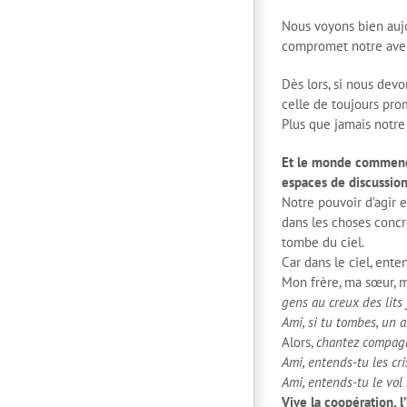
Nous voyons bien aujo
compromet notre aven
Dès lors, si nous devo
celle de toujours pro
Plus que jamais notr
Et le monde commence 
espaces de discussion
Notre pouvoir d’agir 
dans les choses conc
tombe du ciel.
Car dans le ciel, ent
Mon frère, ma sœur, 
gens au creux des lits 
Ami, si tu tombes, un a
Alors,
chantez compagno
Ami, entends-tu les cr
Ami, entends-tu le vol
Vive la coopération, l