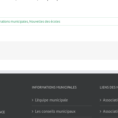
mations municipales
,
Nouvelles des écoles
INFORMATIONS MUNICIPALES
LIENS DES 
L’équipe municipale
Associati
Les conseils municipaux
Associati
NCE