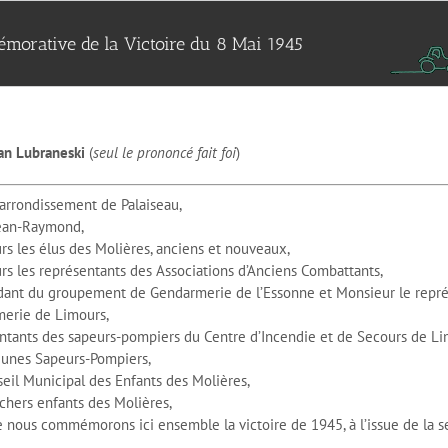
orative de la Victoire du 8 Mai 1945
an Lubraneski
(
seul le prononcé fait foi
)
l’arrondissement de Palaiseau,
Jean-Raymond,
s les élus des Molières, anciens et nouveaux,
s les représentants des Associations d’Anciens Combattants,
nt du groupement de Gendarmerie de l’Essonne et Monsieur le repré
merie de Limours,
ntants des sapeurs-pompiers du Centre d’Incendie et de Secours de Li
unes Sapeurs-Pompiers,
eil Municipal des Enfants des Molières,
chers enfants des Molières,
ous commémorons ici ensemble la victoire de 1945, à l’issue de la 