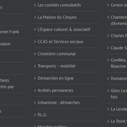
Les comités consultatifs
Centre é
es
La Maison du Citoyen
Chambres
d'Armen
L’Espace culturel & associatif
 Anne Frank
Charles 
CCAS et Services sociaux
olaire
Claude S
Cimetière communal
ComRéa, 
Transports – mobilité
Réactive
Démarches en ligne
Domaine
nfants
tits pas
Arrêtés permanents
Gîtes Les
fois
Urbanisme : démarches
La Lend
s
P.L.U.
Le Point 
Marchés publics