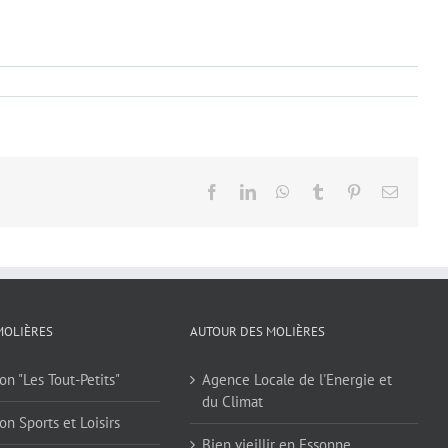
Facebook
LinkedIn
WhatsApp
Tumblr
Pinterest
Email
MOLIÈRES
AUTOUR DES MOLIÈRES
on "Les Tout-Petits"
Agence Locale de l'Energie et
du Climat
on Sports et Loisirs
Bien vieillir en Essonne