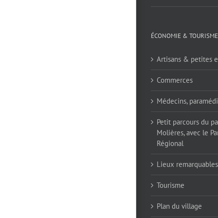
ÉCONOMIE & TOURISME
Artisans & petites e
Commerces
Médecins, paramédi
Petit parcours du p
Molières, avec le Pa
Régional
Lieux remarquables
Tourisme
Plan du village