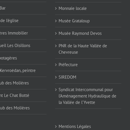
Bar
Monnaie locale
de l'église
Musée Grataloup
ères Immobilier
Musée Raymond Devos
eil Les Oisillons
PNR de la Haute Vallée de
Chevreuse
 potagères
Préfecture
 Kervroëdan, peintre
SIREDOM
ub des Molières
Syndicat Intercommunal pour
nt Le Chat Botté
l’Aménagement Hydraulique de
la Vallée de l’Yvette
lub des Molières
Mentions Légales