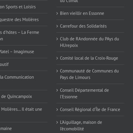
du Climat
on Sports et Loisirs
Bien vieillir en Essonne
questre des Molières
Carrefour des Solidarités
 d'hôtes – La Ferme
on
Club de RAndonnée du PAys du
HUrepoix
Platel – Imagimuse
Comité local de la Croix-Rouge
outif
Communauté de Communes du
la Communication
Pays de Limours
Conseil Départemental de
 de Quincampoix
l'Essonne
 Molières… Il était une
Conseil Régional d'Île de France
L'Aiguillage, maison de
emaine
l'écomobilité