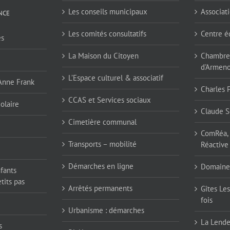
Les conseils municipaux
Associati
NCE
Les comités consultatifs
Centre é
es
La Maison du Citoyen
Chambres
d'Armen
L’Espace culturel & associatif
 Anne Frank
Charles 
CCAS et Services sociaux
olaire
Claude S
Cimetière communal
ComRéa, 
Transports – mobilité
Réactive
Démarches en ligne
Domaine
nfants
tits pas
Arrêtés permanents
Gîtes Les
fois
Urbanisme : démarches
La Lend
s