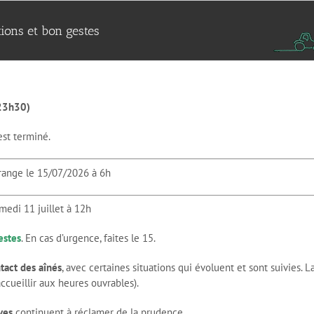
tions et bon gestes
23h30)
est terminé.
orange le 15/07/2026 à 6h
medi 11 juillet à 12h
estes
. En cas d’urgence, faites le 15.
tact des aînés
, avec certaines situations qui évoluent et sont suivies. La
ccueillir aux heures ouvrables).
ives
continuent à réclamer de la prudence.