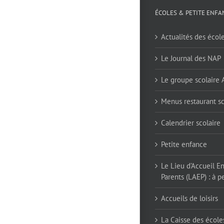
ÉCOLES & PETITE ENFA
Actualités des écol
Le Journal des NAP
Le groupe scolaire
Menus restaurant sc
Calendrier scolaire
Petite enfance
Le Lieu d’Accueil E
Parents (LAEP) : à pe
Accueils de loisirs
La Caisse des école