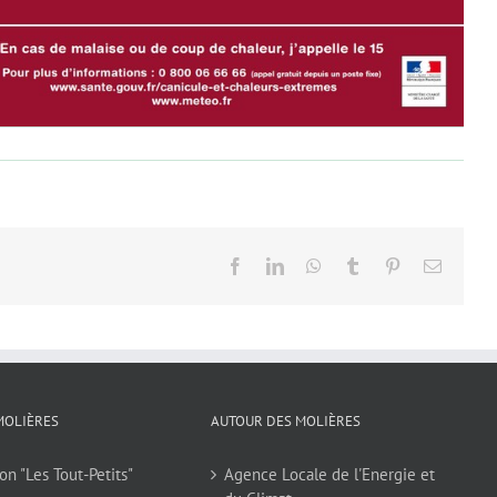
Facebook
LinkedIn
WhatsApp
Tumblr
Pinterest
Email
MOLIÈRES
AUTOUR DES MOLIÈRES
on "Les Tout-Petits"
Agence Locale de l'Energie et