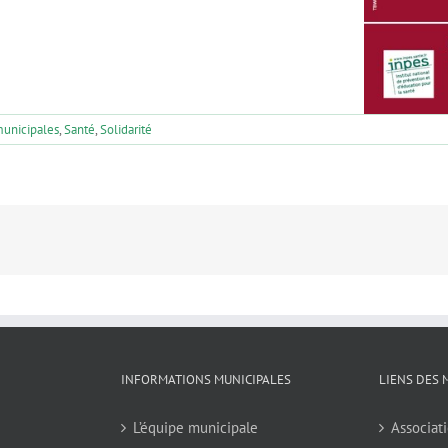
municipales
,
Santé
,
Solidarité
INFORMATIONS MUNICIPALES
LIENS DES 
L’équipe municipale
Associati