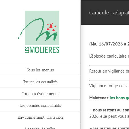
Passer
au
Canicule : adapta
contenu
(MàJ 16/07/2026 à 
L’épisode caniculaire 
Tous les menus
Retour en vigilance 
Toutes les actualités
Vigilance rouge ce sa
Tous les évènements
Maintenez
les bons g
Les comités consultatifs
–
nous restons au con
2026, elle peut vous a
Environnement, transition
–
les pratiques sport