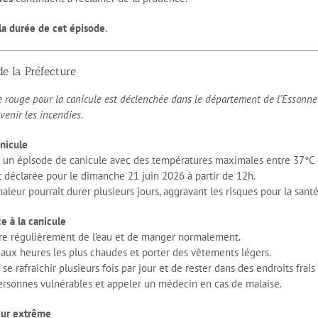
 la durée de cet épisode
.
 la Préfecture
e rouge pour la canicule est déclenchée dans le département de l’Essonne 
venir les incendies.
anicule
 un épisode de canicule avec des températures maximales entre 37°C e
t déclarée pour le dimanche 21 juin 2026 à partir de 12h.
aleur pourrait durer plusieurs jours, aggravant les risques pour la sant
ce à la canicule
oire régulièrement de l’eau et de manger normalement.
ir aux heures les plus chaudes et porter des vêtements légers.
e rafraîchir plusieurs fois par jour et de rester dans des endroits frais
s personnes vulnérables et appeler un médecin en cas de malaise.
leur extrême