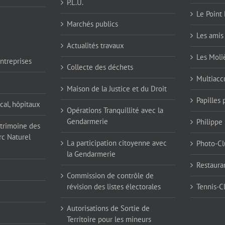
P.L.U.
Le Point 
Marchés publics
Les amis 
Actualités travaux
Les Moli
ntreprises
Collecte des déchets
Multiaccu
Maison de la Justice et du Droit
Papilles
cal, hôpitaux
Opérations Tranquillité avec la
Gendarmerie
Philippe
atrimoine des
rc Naturel
La participation citoyenne avec
Photo-Cl
la Gendarmerie
Restaura
Commission de contrôle de
révision des listes électorales
Tennis-C
Autorisations de Sortie de
Territoire pour les mineurs