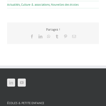
Actualités
,
Culture & associations
,
Nouvelles des écoles
Partagez !
Facebook
LinkedIn
WhatsApp
Tumblr
Pinterest
Email
ÉCOLES & PETITE ENFANCE