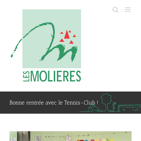
Passer
au
contenu
Bonne rentrée avec le Tennis-Club !